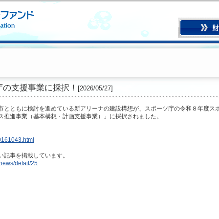
庁の支援事業に採択！
[2026/05/27]
市とともに検討を進めている新アリーナの建設構想が、スポーツ庁の令和８年度ス
ス推進事業（基本構想・計画支援事業）」に採択されました。
00161043.html
い記事を掲載しています。
/news/detail/25